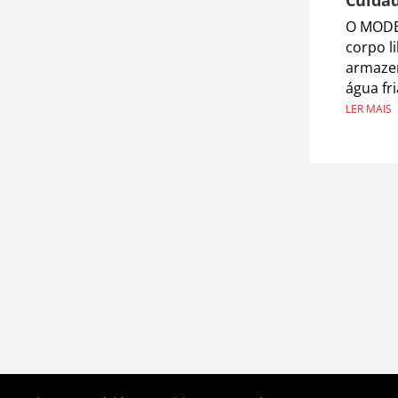
O MODE
corpo l
armazen
água fr
LER MAIS