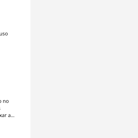
 uso
o no
s
ar a...