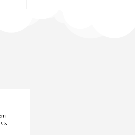
 em
res,