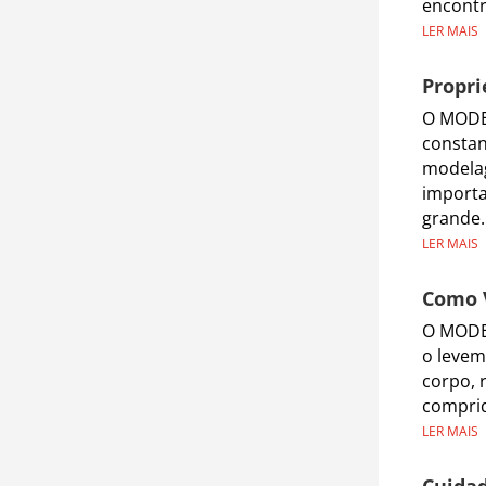
encontr
LER MAIS
Propri
O MODEL
constan
modelag
importa
grande.
LER MAIS
Como 
O MODE
o levem
corpo, 
comprid
LER MAIS
Cuidad