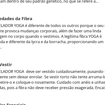
am dentro de seu padrão genético, no que se refere á...
edades da Fibra
ADOR YOGA é diferente de todos os outros porque o seu
te provoca mudanças corporais, além de fazer uma linda
em no corpo quando o vestimos. A legítima fibra YOGA é
da e diferente da lycra e da borracha, proporcionando um
..
Vestir
LADOR YOGA deve ser vestido cuidadosamente, puxando-
ente sem deixar enrolar. Se vestir torto não tente arruma-l
retire-o e coloque-o novamente. Cuidado com anéis e unha
as, pois a fibra não deve receber pressão exagerada. Encaix
os Especiais