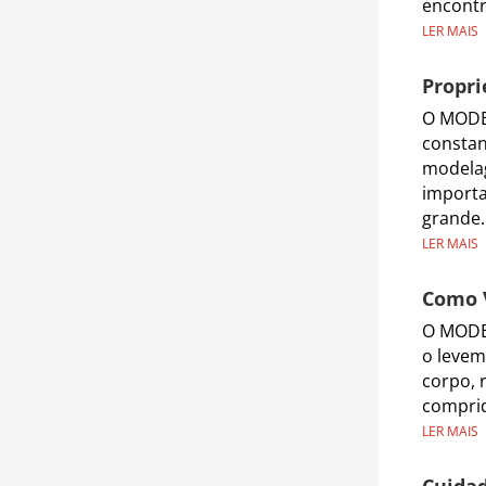
encontr
LER MAIS
Propri
O MODEL
constan
modelag
importa
grande.
LER MAIS
Como 
O MODE
o levem
corpo, 
comprid
LER MAIS
Cuidad