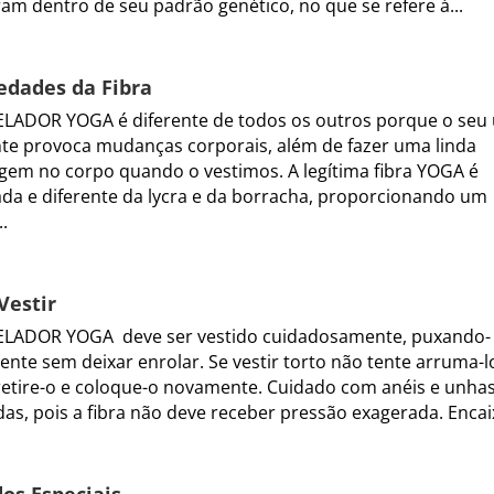
am dentro de seu padrão genético, no que se refere á...
edades da Fibra
ADOR YOGA é diferente de todos os outros porque o seu
te provoca mudanças corporais, além de fazer uma linda
em no corpo quando o vestimos. A legítima fibra YOGA é
da e diferente da lycra e da borracha, proporcionando um
..
Vestir
LADOR YOGA deve ser vestido cuidadosamente, puxando-
ente sem deixar enrolar. Se vestir torto não tente arruma-l
retire-o e coloque-o novamente. Cuidado com anéis e unha
as, pois a fibra não deve receber pressão exagerada. Encaix
os Especiais