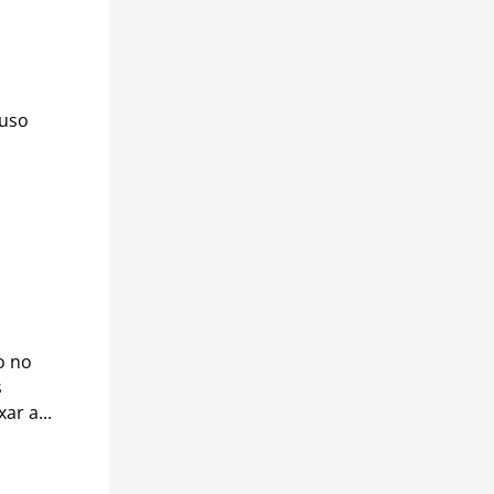
 uso
o no
s
ar a...