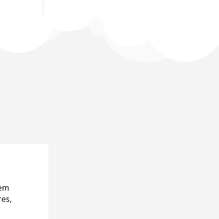
 em
res,