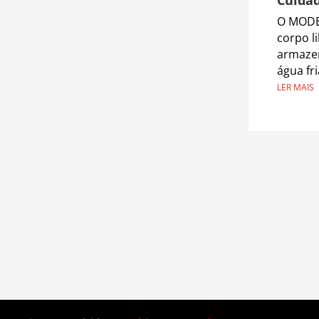
O MODE
corpo l
armazen
água fr
LER MAIS