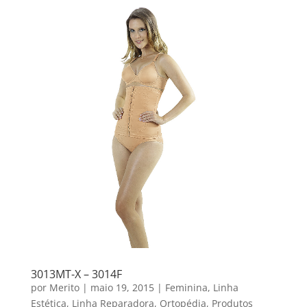
3013MT-X – 3014F
por
Merito
|
maio 19, 2015
|
Feminina
,
Linha
Estética
,
Linha Reparadora
,
Ortopédia
,
Produtos