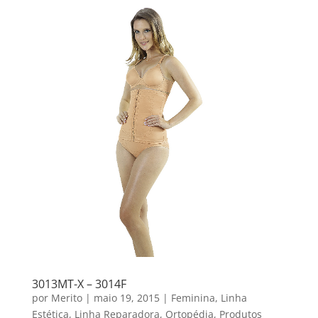
3013MT-X – 3014F
por
Merito
|
maio 19, 2015
|
Feminina
,
Linha
Estética
,
Linha Reparadora
,
Ortopédia
,
Produtos