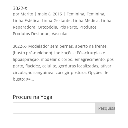
3022-X
por
Merito
|
maio 8, 2015
|
Feminina
,
Feminina
,
Linha Estética
,
Linha Gestante
,
Linha Médica
,
Linha
Reparadora
,
Ortopédia
,
Pós Parto
,
Produtos
,
Produtos Destaque
,
Vascular
3022-X- Modelador sem pernas, aberto na frente,
(busto pré-moldado). Indicações: Pós-cirurgias e
lipoaspiração, modelar o corpo, emagrecimento, pós-
parto, flacidez, celulite, gorduras localizadas, ativar
circulação sanguínea, corrigir postura. Opções de
busto: X=...
Procure na Yoga