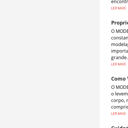
encontr
LER MAIS
Propri
O MODEL
constan
modelag
importa
grande.
LER MAIS
Como 
O MODE
o levem
corpo, 
comprid
LER MAIS
Cuidad