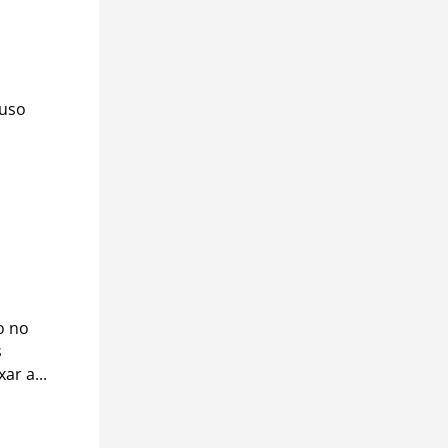
 uso
o no
s
ar a...