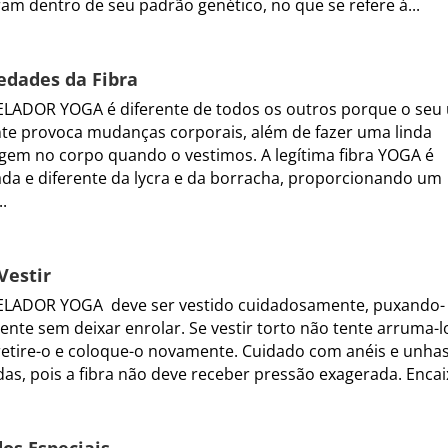
am dentro de seu padrão genético, no que se refere á...
edades da Fibra
ADOR YOGA é diferente de todos os outros porque o seu
te provoca mudanças corporais, além de fazer uma linda
em no corpo quando o vestimos. A legítima fibra YOGA é
da e diferente da lycra e da borracha, proporcionando um
..
Vestir
LADOR YOGA deve ser vestido cuidadosamente, puxando-
ente sem deixar enrolar. Se vestir torto não tente arruma-l
retire-o e coloque-o novamente. Cuidado com anéis e unha
as, pois a fibra não deve receber pressão exagerada. Encaix
os Especiais