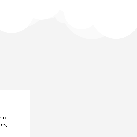
 em
res,