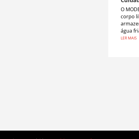
O MODE
corpo l
armazen
água fr
LER MAIS