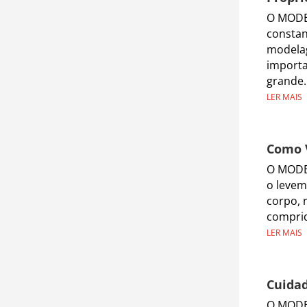
O MODEL
constan
modelag
importa
grande.
LER MAIS
Como 
O MODE
o levem
corpo, 
comprid
LER MAIS
Cuidad
O MODE