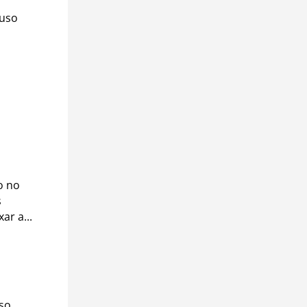
 uso
o no
s
ar a...
so