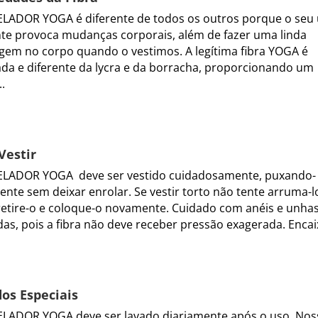
ADOR YOGA é diferente de todos os outros porque o seu
te provoca mudanças corporais, além de fazer uma linda
em no corpo quando o vestimos. A legítima fibra YOGA é
da e diferente da lycra e da borracha, proporcionando um
..
Vestir
LADOR YOGA deve ser vestido cuidadosamente, puxando-
ente sem deixar enrolar. Se vestir torto não tente arruma-l
retire-o e coloque-o novamente. Cuidado com anéis e unha
as, pois a fibra não deve receber pressão exagerada. Encaix
os Especiais
LADOR YOGA deve ser lavado diariamente após o uso. Nos