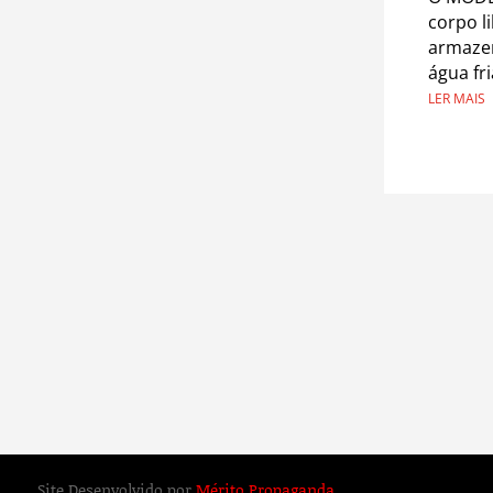
corpo l
armazen
água fr
LER MAIS
Site Desenvolvido por
Mérito Propaganda