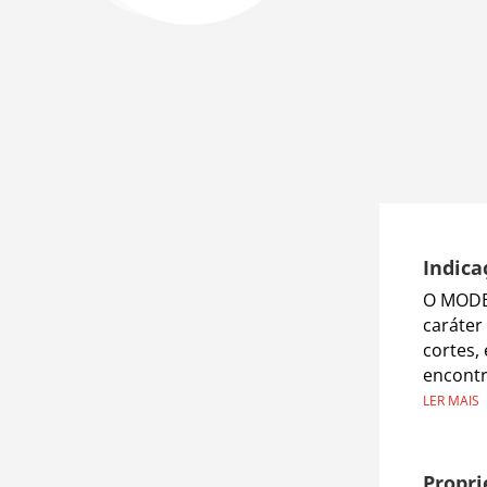
Indica
O MODE
caráter
cortes,
encontr
LER MAIS
Propri